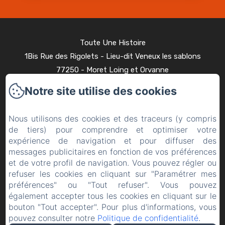
Toute Une Histoire
1Bis Rue des Rigolets - Lieu-dit Veneux les sablons
77250 - Moret Loing et Orvanne
+33 6 08 45 91 90
Notre site utilise des cookies
Contactez nous
Accueil
Nous utilisons des cookies et des traceurs (y compris
de tiers) pour comprendre et optimiser votre
Chambres
expérience de navigation et pour diffuser des
Petit déjeuner & Brunch
messages publicitaires en fonction de vos préférences
Galerie
et de votre profil de navigation. Vous pouvez régler ou
refuser les cookies en cliquant sur "Paramétrer mes
Visiter & Activités
préférences" ou "Tout refuser". Vous pouvez
Contact
également accepter tous les cookies en cliquant sur le
Mentions légales
bouton "Tout accepter". Pour plus d'informations, vous
pouvez consulter notre
Politique de confidentialité
.
Mentions légales